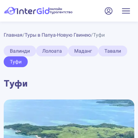
Главная
/
Туры в Папуа-Новую Гвинею
/
Туфи
Валинди
Лолоата
Маданг
Тавали
Туфи
Туфи