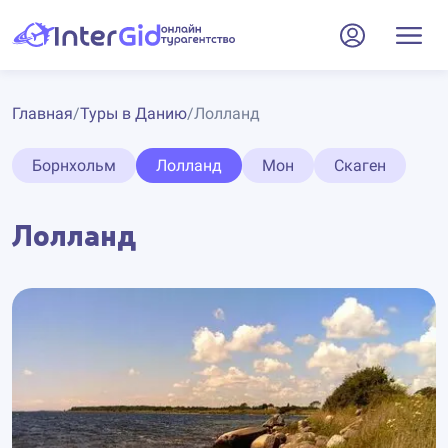
Главная
/
Туры в Данию
/
Лолланд
Борнхольм
Лолланд
Мон
Скаген
Лолланд