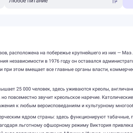
в, расположена на побережье крупнейшего из них — Маэ. Г
ения независимости в 1976 году он оставался администрат
и при этом вмещает все главные органы власти, коммерче
ышает 25 000 человек, здесь уживаются креолы, англичане
но повсеместно звучит креольское наречие. Католические
ажения к любым вероисповеданиям и культурному многоо
ерческим ядром страны: здесь функционируют табачные,
Благодаря льготному офшорному режиму Виктория привлек