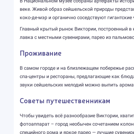
В Национальном музее собраны артефакты истории
веке. Живой образ сейшельской природы представ
коко-де-мэр и органично соседствуют гигантские
Главный крытый рынок Виктории, построенный в 
лавка с местными сувенирами, парео из пальмово
Проживание
В самом городе и на близлежащем побережье рас
спа-центры и рестораны, предлагающие как блюда 
звуки сейшельских мелодий можно выпить аромат
Советы путешественникам
Чтобы увидеть всё разнообразие Виктории, хватит
фотоаппарат – город необычен сочетанием колон
специйного рома и яркое парео — лучшие сувенир