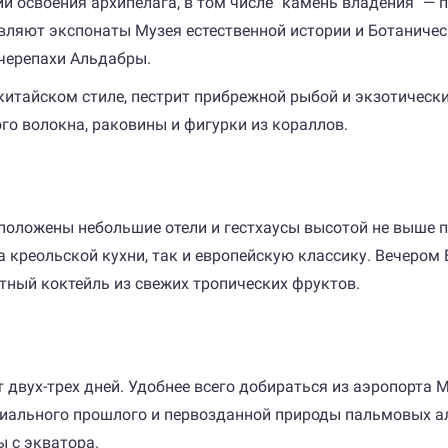
 освоения архипелага, в том числе "камень владения" — п
ляют экспонаты Музея естественной истории и Ботаничес
 черепахи Альдабры.
китайском стиле, пестрит прибрежной рыбой и экзотическ
го волокна, раковины и фигурки из кораллов.
положены небольшие отели и гестхаусы высотой не выше п
креольской кухни, так и европейскую классику. Вечером В
ный коктейль из свежих тропических фруктов.
 двух-трех дней. Удобнее всего добираться из аэропорта М
иального прошлого и первозданной природы пальмовых алл
ы с экватора.