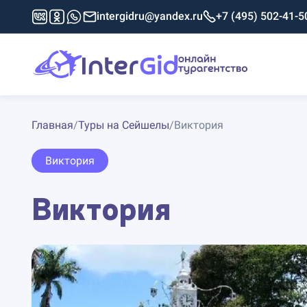
intergidru@yandex.ru
+7 (495) 502-41-5
Главная
/
Туры на Сейшелы
/
Виктория
Виктория
Виктория