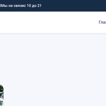
0
Мы на связи
с 10 до 21
Гла