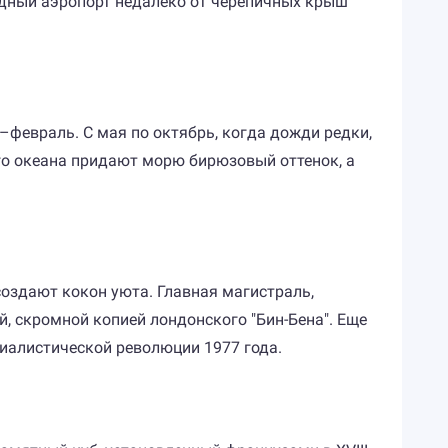
одный аэропорт недалеко от черепичных крыш
–февраль. С мая по октябрь, когда дожди редки,
го океана придают морю бирюзовый оттенок, а
создают кокон уюта. Главная магистраль,
, скромной копией лондонского "Бин-Бена". Еще
иалистической революции 1977 года.