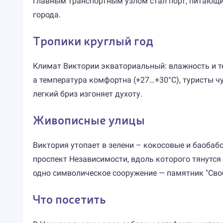
Главным транспортным узлом стал порт, питающи
города.
Тропики круглый год
Климат Виктории экваториальный: влажность и те
а температура комфортна (+27…+30°C), туристы ч
легкий бриз изгоняет духоту.
Живописные улицы
Виктория утопает в зелени – кокосовые и баобаб
проспект Независимости, вдоль которого тянутся
одно символическое сооружение — памятник "Сво
Что посетить