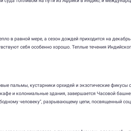
й суда топливом на пути из Африки в Индию, и междунар
пло в равной мере, а сезон дождей приходится на декабрь
увствуют себя особенно хорошо. Теплые течения Индийско
овые пальмы, кустарники орхидей и экзотические фикусы 
 кафе и колониальные здания, завершается Часовой башней
бодному человеку", разрывающему цепи, посвященный соц