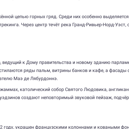
жённой цепью горных гряд. Среди них особенно выделяетс
рекинга. Через центр течёт река Гранд-Ривьер-Норд-Уэст
ме, ведущий к Дому правительства и новому зданию парл
тилаются ряды пальм, витрины банков и кафе, а фасады 
ателю Маэ де Лябурдоннэ.
жаммах, католический собор Святого Людовика, англикан
муэдзинов создают неповторимый звуковой пейзаж, подчё
2 году, украшен французскими колоннами и коваными фо