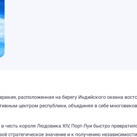
врикия, расположенная на берегу Индийского океана вост
тивным центром республики, объединяя в себе многовеков
в честь короля Людовика XIV, Порт-Луи быстро превратилс
своё стратегическое значение и к получению независимост