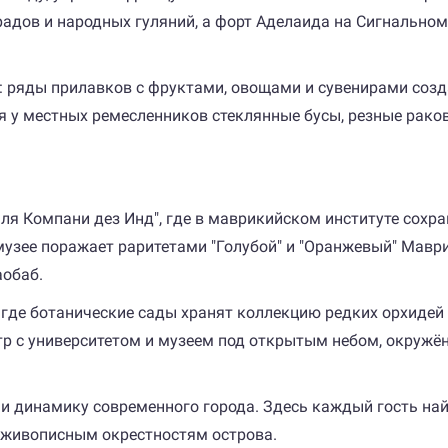
адов и народных гуляний, а форт Аделаида на Сигнальном
: ряды прилавков с фруктами, овощами и сувенирами соз
 у местных ремесленников стеклянные бусы, резные рако
ля Компани дез Инд", где в маврикийском институте сохр
узее поражает раритетами "Голубой" и "Оранжевый" Маври
аобаб.
 где ботанические сады хранят коллекцию редких орхидей
нтр с университетом и музеем под открытым небом, окру
 и динамику современного города. Здесь каждый гость най
о живописным окрестностям острова.