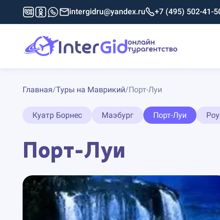
intergidru@yandex.ru
+7 (495) 502-41-5
Главная
/
Туры на Маврикий
/
Порт-Луи
Куатр Борнес
Маэбург
Порт-Луи
Роу
Порт-Луи