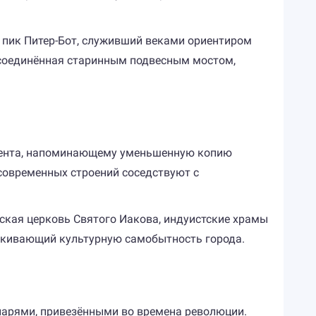
я пик Питер-Бот, служивший веками ориентиром
, соединённая старинным подвесным мостом,
амента, напоминающему уменьшенную копию
современных строений соседствуют с
ская церковь Святого Иакова, индуистские храмы
ркивающий культурную самобытность города.
нарями, привезёнными во времена революции.