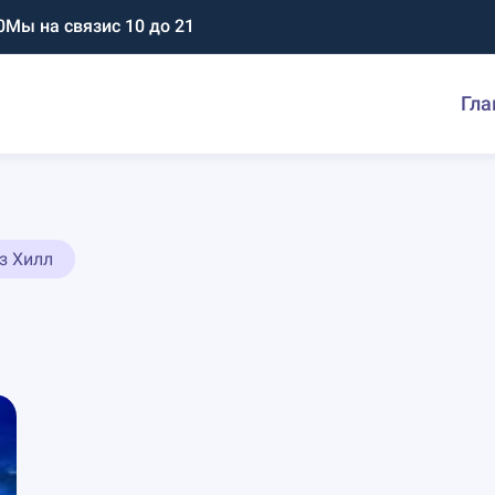
0
Мы на связи
с 10 до 21
Гла
з Хилл