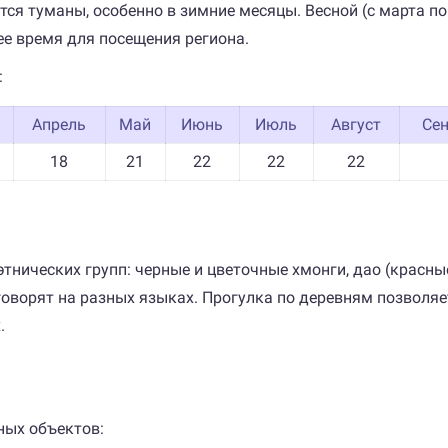
ся туманы, особенно в зимние месяцы. Весной (с марта по
е время для посещения региона.
:
Апрель
Май
Июнь
Июль
Август
Се
18
21
22
22
22
нических групп: черные и цветочные хмонги, дао (красные 
оворят на разных языках. Прогулка по деревням позволяет
.
ных объектов: