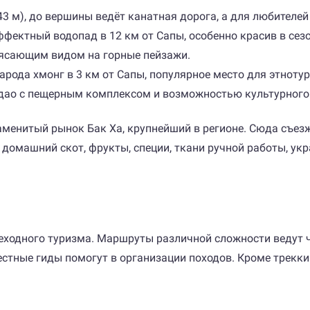
 м), до вершины ведёт канатная дорога, а для любителей
ффектный водопад в 12 км от Сапы, особенно красив в сез
трясающим видом на горные пейзажи.
арода хмонг в 3 км от Сапы, популярное место для этноту
 дао с пещерным комплексом и возможностью культурного
аменитый рынок Бак Ха, крупнейший в регионе. Сюда съезж
домашний скот, фрукты, специи, ткани ручной работы, ук
еходного туризма. Маршруты различной сложности ведут ч
стные гиды помогут в организации походов. Кроме треккин