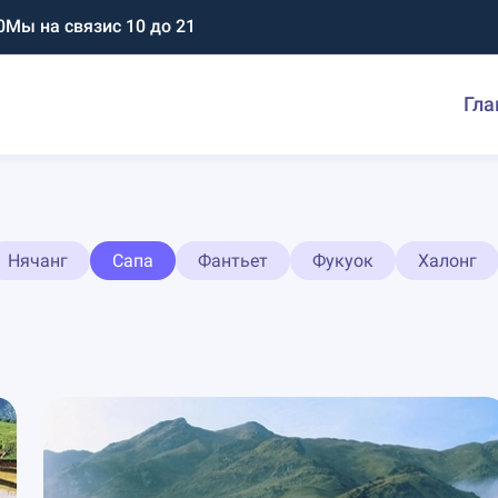
0
Мы на связи
с 10 до 21
Гла
Нячанг
Сапа
Фантьет
Фукуок
Халонг