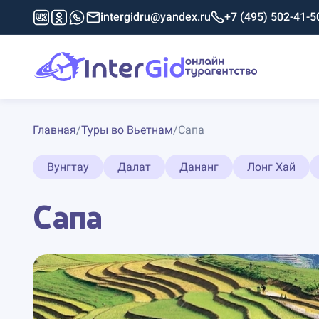
intergidru@yandex.ru
+7 (495) 502-41-5
Главная
/
Туры во Вьетнам
/
Сапа
Вунгтау
Далат
Дананг
Лонг Хай
Сапа