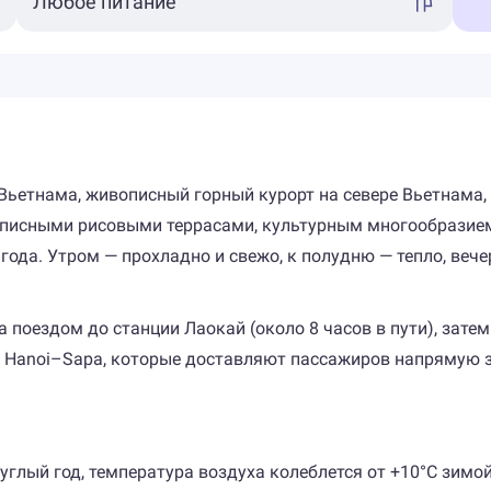
 Вьетнама, живописный горный курорт на севере Вьетнама
описными рисовыми террасами, культурным многообразием
года. Утром — прохладно и свежо, к полудню — тепло, веч
 поездом до станции Лаокай (около 8 часов в пути), зате
ы Hanoi–Sapa, которые доставляют пассажиров напрямую з
углый год, температура воздуха колеблется от +10°C зимо