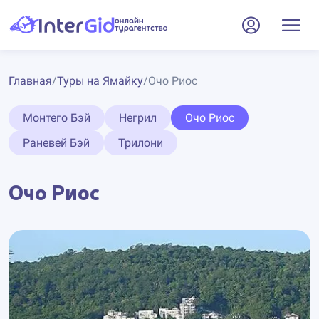
Главная
/
Туры на Ямайку
/
Очо Риос
Монтего Бэй
Негрил
Очо Риос
Раневей Бэй
Трилони
Очо Риос