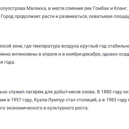
полуострова Малакка, в месте слияния рек Гомбак и Клан
 Город продолжает расти и развиваться, охватывая площад
кой зоне, где температура воздуха круглый год стабильно
нно интенсивны в апреле и в ноябре-декабре, однако оса
я года.
льно служил лагерем для добытчиков олова. В 1880 году 
и в 1957 году, Куала-Лумпур стал столицей, а в 1983 год
го экономического и культурного роста.