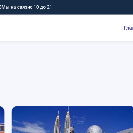
0
Мы на связи
с 10 до 21
Гла