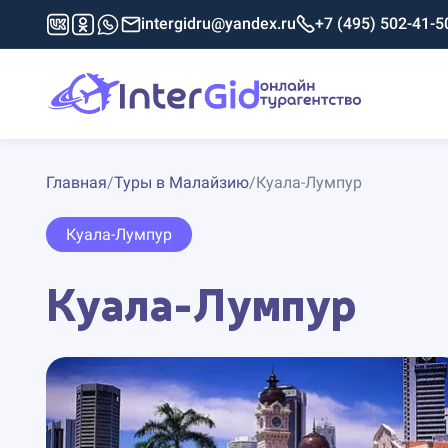
intergidru@yandex.ru
+7 (495) 502-41-5
Главная
/
Туры в Малайзию
/
Куала-Лумпур
Куала-Лумпур
Куала-Лумпур