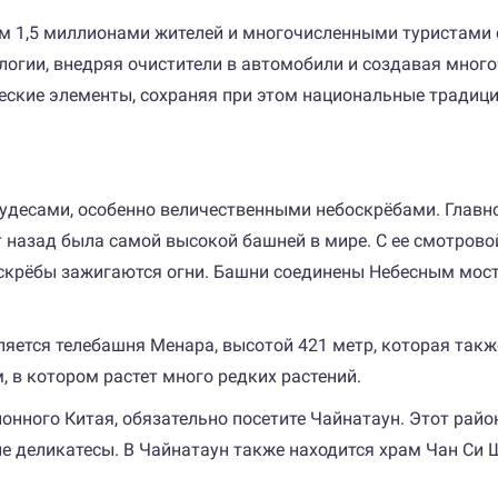
ем 1,5 миллионами жителей и многочисленными туристами с
логии, внедряя очистители в автомобили и создавая много
еские элементы, сохраняя при этом национальные традици
удесами, особенно величественными небоскрёбами. Главн
т назад была самой высокой башней в мире. С ее смотров
боскрёбы зажигаются огни. Башни соединены Небесным мос
яется телебашня Менара, высотой 421 метр, которая так
 в котором растет много редких растений.
нного Китая, обязательно посетите Чайнатаун. Этот район
е деликатесы. В Чайнатаун также находится храм Чан Си Ш