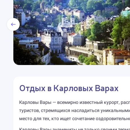
Отдых в Карловых Варах
Карловы Вары — всемирно известный курорт, расп
туристов, стремящихся насладиться уникальными
место для тех, кто ищет сочетание оздоровительн
Карловы Вары знамениты не только своими терма