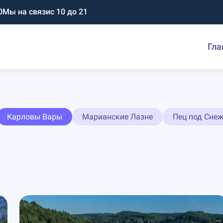
0
Мы на связи
с 10 до 21
Гла
Карловы Вары
Марианские Лазне
Пец под Сне