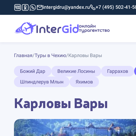
intergidru@yandex.ru
+7 (495) 502-41-5
Главная
/
Туры в Чехию
/
Карловы Вары
Божий Дар
Великие Лосины
Гаррахов
Шпиндлерув Млын
Яхимов
Карловы Вары