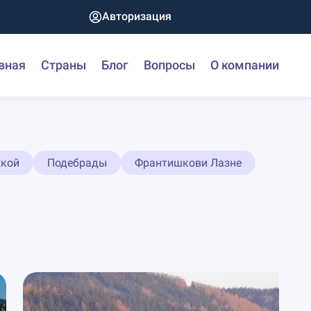
Авторизация
вная
Страны
Блог
Вопросы
О компании
жкой
Подебрады
Франтишкови Лазне