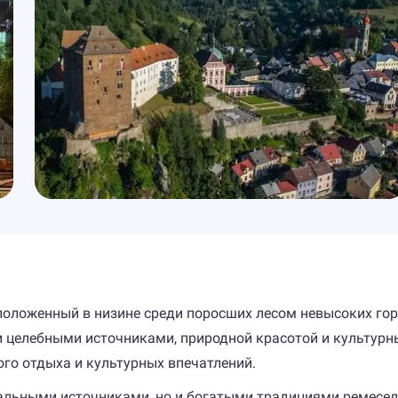
оложенный в низине среди поросших лесом невысоких гор
 целебными источниками, природной красотой и культурн
ого отдыха и культурных впечатлений.
льными источниками, но и богатыми традициями ремесел 