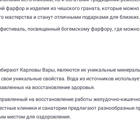
й фарфор и изделия из чешского граната, которые можно 
 мастерства и станут отличными подарками для близких.
т фестиваль, посвященный богемскому фарфору, где можно
ыбирают Карловы Вары, являются их уникальные минеральн
вои уникальные свойства. Вода из источников используется
равленных на восстановление здоровья.
аправленный на восстановление работы желудочно-кишечн
Местные клиники и санатории предлагают разнообразные п
ым местом для оздоровления.