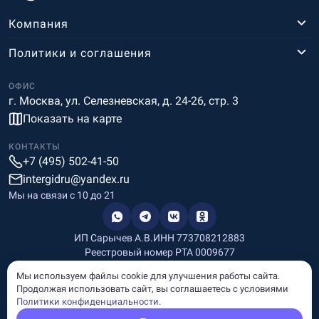
Компания
Политики и соглашения
ОФИС
г. Москва, ул. Селезневская, д. 24-26, стр. 3
Показать на карте
КОНТАКТЫ
+7 (495) 502-41-50
intergidru@yandex.ru
Мы на связи c 10 до 21
ИП Сарычев А.В.
ИНН 773708212883
Реестровый номер РТА 0009677
Разработка и дизайн
Мы используем файлы cookie для улучшения работы сайта.
Информация, размещённая на сайте, носит информационный
Продолжая использовать сайт, вы соглашаетесь с условиями
характер и не является рекламой и публичной офертой.
Политики конфиденциальности
.
© Copyright
InterGid Все права защищены.