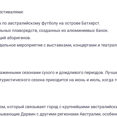
естивалями:
а по австралийскому футболу на острове Батхерст.
льных плавсредств, созданных из алюминиевых банок.
ций аборигенов.
дельное мероприятие с выставками, концертами и театра
аженными сезонами сухого и дождливого периодов. Лучшее
 туристического сезона приходится на июнь и июль, когда 
м, который связывает город с крупнейшими австралийск
ывающие Дарвин с другими регионами Австралии, особенн