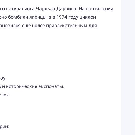
того натуралиста Чарльза Дарвина. На протяжении
рно бомбили японцы, а в 1974 году циклон
тановился ещё более привлекательным для
оу.
 и исторические экспонаты.
улок.
рий: