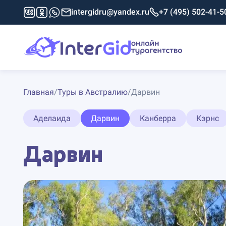
intergidru@yandex.ru
+7 (495) 502-41-5
Главная
/
Туры в Австралию
/
Дарвин
Аделаида
Дарвин
Канберра
Кэрнс
Дарвин