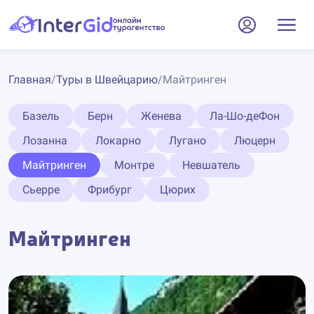
Главная
/
Туры в Швейцарию
/
Майтринген
Базель
Берн
Женева
Ла-Шо-деФон
Лозанна
Локарно
Лугано
Люцерн
Майтринген
Монтре
Невшатель
Сьерре
Фрибург
Цюрих
Майтринген