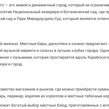
го — это живой и динамичный город, который не ограничи
осетив Национальный аквариум и Ботанический сад, где п
ский сад и Парк Мирадор-дель-Сур, который является отли
ой жизнью. Местные бары, дискотеки и казино предлагают
й музыкой меренге и сальсы в лучших клубах города. Одн
ная с пальмами, которая простирается вдоль Карибского
оре и город.
ожество магазинов и рынков, где можно приобрести сувен
рь, ларимар, изделия из кораллов и местные табачные изд
дложат богатый выбор местных блюд, приготовленных с ис