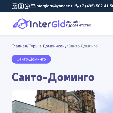
intergidru@yandex.ru
+7 (495) 502-41-5
Главная
/
Туры в Доминикану
/
Санто-Доминго
Санто-Доминго
Санто-Доминго