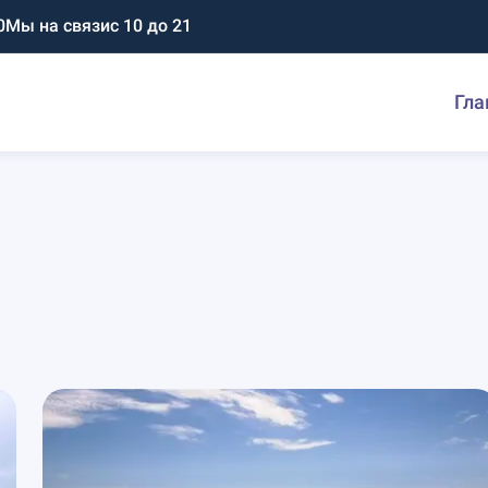
0
Мы на связи
с 10 до 21
Гла