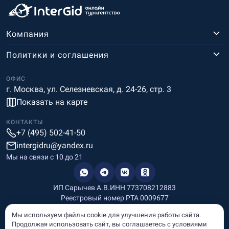
Компания
Политики и соглашения
ОФИС
г. Москва, ул. Селезневская, д. 24-26, стр. 3
Показать на карте
КОНТАКТЫ
+7 (495) 502-41-50
intergidru@yandex.ru
Мы на связи c 10 до 21
ИП Сарычев А.В.
ИНН 773708212883
Реестровый номер РТА 0009677
Разработка и дизайн
Мы используем файлы cookie для улучшения работы сайта.
Информация, размещённая на сайте, носит информационный
Продолжая использовать сайт, вы соглашаетесь с условиями