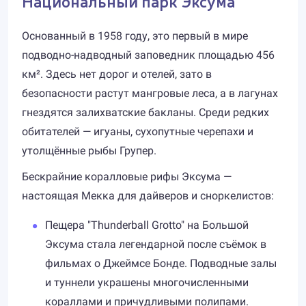
Национальный парк Эксума
Основанный в 1958 году, это первый в мире
подводно-надводный заповедник площадью 456
км². Здесь нет дорог и отелей, зато в
безопасности растут мангровые леса, а в лагунах
гнездятся залихватские бакланы. Среди редких
обитателей — игуаны, сухопутные черепахи и
утолщённые рыбы Групер.
Бескрайние коралловые рифы Эксума —
настоящая Мекка для дайверов и сноркелистов:
Пещера "Thunderball Grotto" на Большой
Эксума стала легендарной после съёмок в
фильмах о Джеймсе Бонде. Подводные залы
и туннели украшены многочисленными
кораллами и причудливыми полипами.