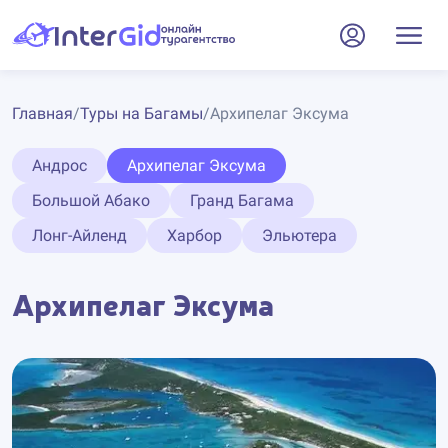
Главная
/
Туры на Багамы
/
Архипелаг Эксума
Андрос
Архипелаг Эксума
Большой Абако
Гранд Багама
Лонг-Айленд
Харбор
Эльютера
Архипелаг Эксума