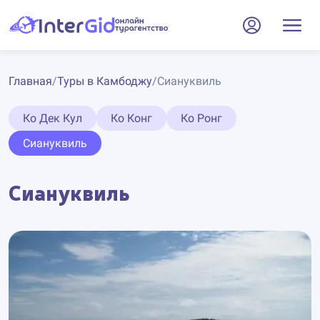
Главная
/
Туры в Камбоджу
/
Сиануквиль
Ко Дек Кул
Ко Конг
Ко Ронг
Сиануквиль
Сиануквиль