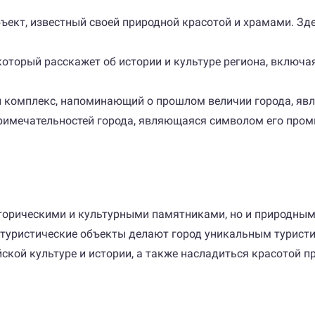
ъект, известный своей природной красотой и храмами. З
оторый расскажет об истории и культуре региона, включа
 комплекс, напоминающий о прошлом величии города, явля
римечательностей города, являющаяся символом его пром
торическими и культурными памятниками, но и природным
 туристические объекты делают город уникальным турист
йской культуре и истории, а также насладиться красотой п