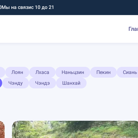
0
Мы на связи
с 10 до 21
Гла
Лоян
Лхаса
Наньцзин
Пекин
Сиань
Чэнду
Чэндэ
Шанхай