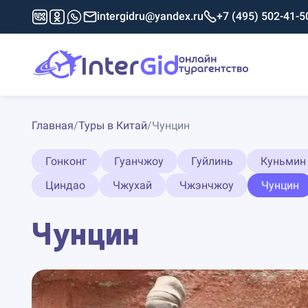
intergidru@yandex.ru
+7 (495) 502-41-5
Главная
/
Туры в Китай
/
Чунцин
Гонконг
Гуанчжоу
Гуйлинь
Куньмин
Циндао
Чжухай
Чжэнчжоу
Чунцин
Чунцин