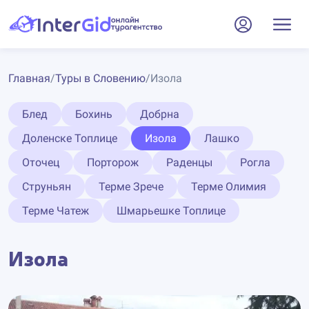
Главная
/
Туры в Словению
/
Изола
Блед
Бохинь
Добрна
Доленске Топлице
Изола
Лашко
Оточец
Порторож
Раденцы
Рогла
Струньян
Терме Зрече
Терме Олимия
Терме Чатеж
Шмарьешке Топлице
Изола