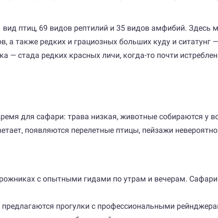
ид птиц, 69 видов рептилий и 35 видов амфибий. Здесь мо
ков, а также редких и грациозных больших куду и ситатунг
а — стада редких красных личи, когда-то почти истребле
время для сафари: трава низкая, животные собираются у в
ветает, появляются перелетные птицы, пейзажи невероятн
рожниках с опытными гидами по утрам и вечерам. Сафари 
 предлагаются прогулки с профессиональными рейнджера