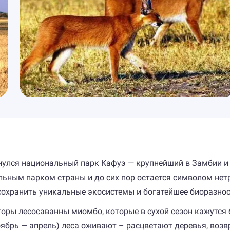
инулся национальный парк Кафуэ — крупнейший в Замбии и
льным парком страны и до сих пор остается символом нет
 сохранить уникальные экосистемы и богатейшее биоразно
торы лесосаванны миомбо, которые в сухой сезон кажутс
оябрь — апрель) леса оживают – расцветают деревья, воз