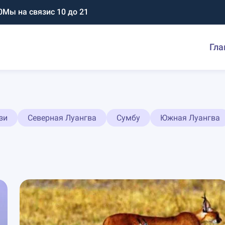
0
Мы на связи
с 10 до 21
Гла
зи
Северная Луангва
Сумбу
Южная Луангва