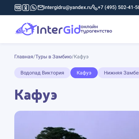
intergidru@yandex.ru
+7 (495) 502-41-5
Главная
/
Туры в Замбию
/
Кафуэ
Водопад Виктория
Кафуэ
Нижняя Замбе
Кафуэ