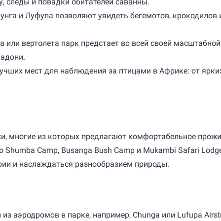
у, следы и повадки обитателей саванны.
Лунга и Луфупа позволяют увидеть бегемотов, крокодилов
а или вертолета парк предстает во всей своей масштабной
ладони.
учших мест для наблюдения за птицами в Африке: от ярки
и, многие из которых предлагают комфортабельное прожив
о Shumba Camp, Busanga Bush Camp и Mukambi Safari Lodge
рии и наслаждаться разнообразием природы.
 из аэродромов в парке, например, Chunga или Lufupa Airs