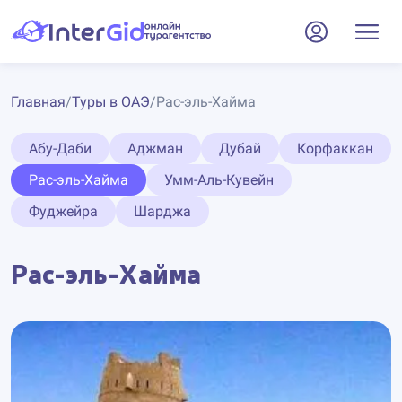
Главная
/
Туры в ОАЭ
/
Рас-эль-Хайма
Абу-Даби
Аджман
Дубай
Корфаккан
Рас-эль-Хайма
Умм-Аль-Кувейн
Фуджейра
Шарджа
Рас-эль-Хайма