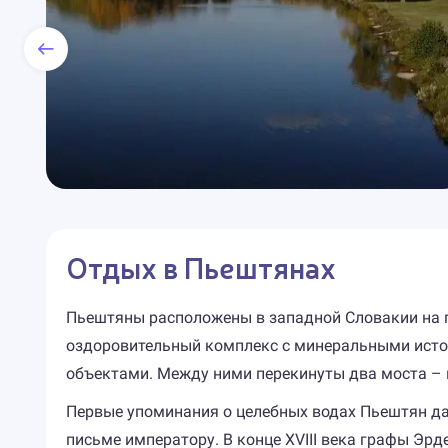
Отдых в Пьештянах
Пьештяны расположены в западной Словакии на пр
оздоровительный комплекс с минеральными источ
объектами. Между ними перекинуты два моста 
Первые упоминания о целебных водах Пьештян дат
письме императору. В конце XVIII века графы Эрд