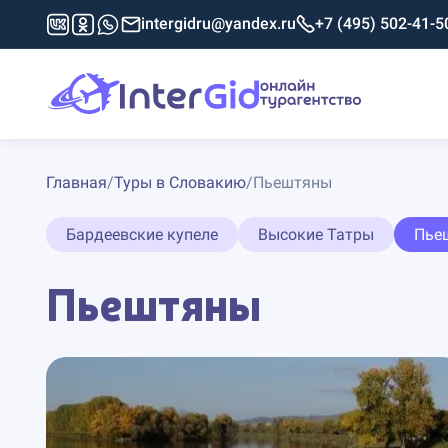
intergidru@yandex.ru
+7 (495) 502-41-5
Главная
/
Туры в Словакию
/
Пьештяны
Бардеевские купеле
Высокие Татры
Пье
Пьештяны