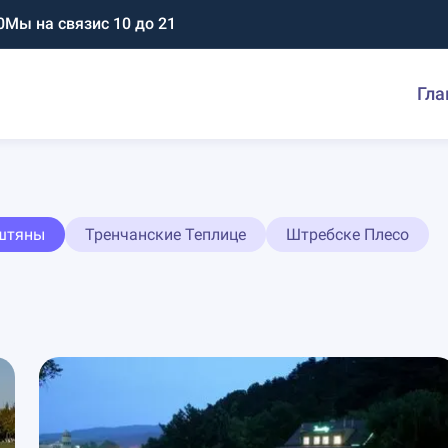
0
Мы на связи
с 10 до 21
Гла
штяны
Тренчанские Теплице
Штребске Плесо