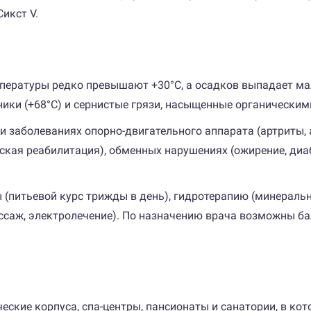
икст V.
мпературы редко превышают +30°C, а осадков выпадает ма
ики (+68°C) и сернистые грязи, насыщенные органически
и заболеваниях опорно-двигательного аппарата (артриты, а
ская реабилитация), обменных нарушениях (ожирение, диаб
(питьевой курс трижды в день), гидротерапию (минеральн
ассаж, электролечение). По назначению врача возможны б
ские корпуса, спа-центры, пансионаты и санатории, в ко