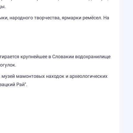
ды.
ки, народного творчества, ярмарки ремёсел. На
тирается крупнейшее в Словакии водохранилище
огулок.
 музей мамонтовых находок и археологических
вацкий Рай".