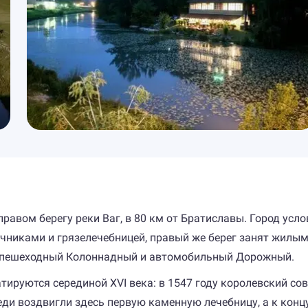
авом берегу реки Ваг, в 80 км от Братиславы. Город усло
никами и грязелечебницей, правый же берег занят жилы
– пешеходный Колоннадный и автомобильный Дорожный.
ируются серединой XVI века: в 1547 году королевский со
еди воздвигли здесь первую каменную лечебницу, а к конц