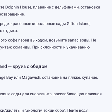
те Dolphin House, плавание с дельфинами, остановка
 возвращение.
еде, красочные коралловые сады Giftun Island,
о отдыха.
ного кофе перед выходом, возьмите запас воды. Не
руктаж команды. При склонности к укачиванию
land — круиз с обедом
nge Bay или Magawish, остановка на пляже, купание,
ловые сады для снорклинга, расслабляющая пляжная
ки/жилеты и "экологический сбор". Пейте воду