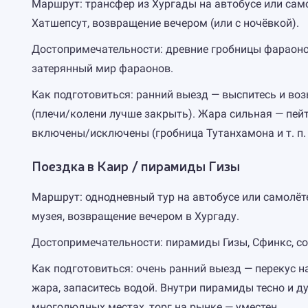
Маршрут: трансфер из Хургады на автобусе или само
Хатшепсут, возвращение вечером (или с ночёвкой).
Достопримечательности: древние гробницы фараонов
затерянный мир фараонов.
Как подготовиться: ранний выезд — выспитесь и воз
(плечи/колени лучше закрыть). Жара сильная — пейте
включены/исключены (гробница Тутанхамона и т. п. 
Поездка в Каир / пирамиды Гизы
Маршрут: однодневный тур на автобусе или самолёт
музея, возвращение вечером в Хургаду.
Достопримечательности: пирамиды Гизы, Сфинкс, сокр
Как подготовиться: очень ранний выезд — перекус на
жара, запаситесь водой. Внутри пирамиды тесно и д
многолюдных местах, торг на рынке — уместен.