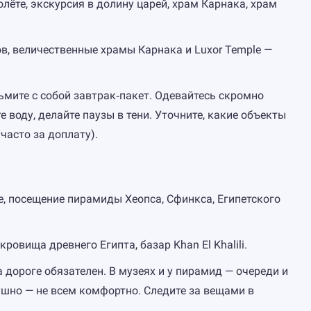
лёте, экскурсия в долину царей, храм Карнака, храм
, величественные храмы Карнака и Luxor Temple —
ьмите с собой завтрак‑пакет. Одевайтесь скромно
 воду, делайте паузы в тени. Уточните, какие объекты
часто за доплату).
е, посещение пирамиды Хеопса, Сфинкса, Египетского
овища древнего Египта, базар Khan El Khalili.
 дороге обязателен. В музеях и у пирамид — очереди и
ушно — не всем комфортно. Следите за вещами в