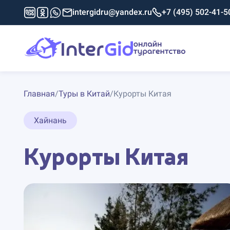
intergidru@yandex.ru
+7 (495) 502-41-5
Главная
/
Туры в Китай
/
Курорты Китая
Хайнань
Курорты Китая