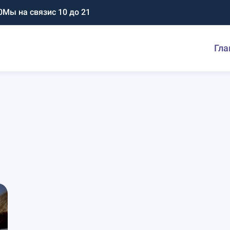
0
Мы на связи
с 10 до 21
Гла