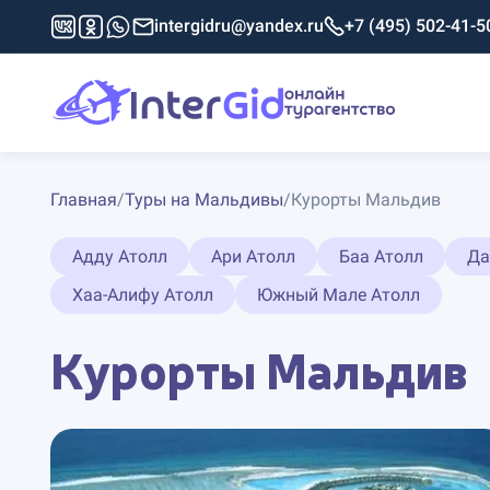
intergidru@yandex.ru
+7 (495) 502-41-5
Главная
/
Туры на Мальдивы
/
Курорты Мальдив
Адду Атолл
Ари Атолл
Баа Атолл
Да
Хаа-Алифу Атолл
Южный Мале Атолл
Курорты Мальдив