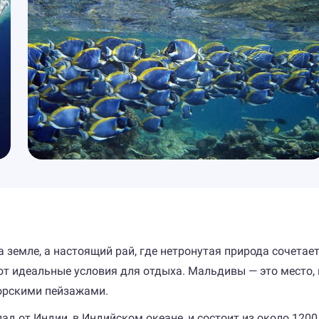
а земле, а настоящий рай, где нетронутая природа сочета
т идеальные условия для отдыха. Мальдивы — это место, 
орскими пейзажами.
 от Индии, в Индийском океане, и состоит из около 1200 