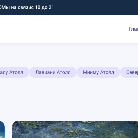
0
Мы на связи
с 10 до 21
Гла
алу Атолл
Лавиани Атолл
Мииму Атолл
Севе