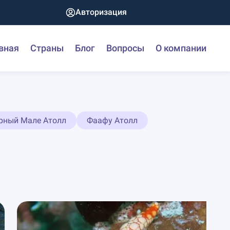
Авторизация
вная
Страны
Блог
Вопросы
О компании
рный Мале Атолл
Фаафу Атолл