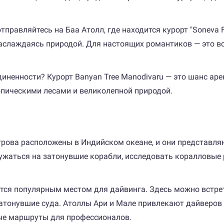
тправляйтесь на Баа Атолл, где находится курорт "Soneva 
наслаждаясь природой. Для настоящих романтиков — это в
ненности? Курорт Banyan Tree Manodivaru — это шанс арен
пическими лесами и великолепной природой.
трова расположены в Индийском океане, и они представля
жаться на затонувшие корабли, исследовать коралловые 
ется популярным местом для дайвинга. Здесь можно встрет
 затонувшие суда. Атоллы Ари и Мале привлекают дайвер
ые маршруты для профессионалов.