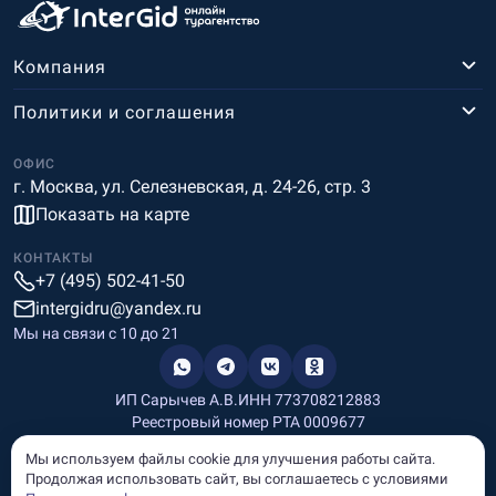
Компания
Политики и соглашения
ОФИС
г. Москва, ул. Селезневская, д. 24-26, стр. 3
Показать на карте
КОНТАКТЫ
+7 (495) 502-41-50
intergidru@yandex.ru
Мы на связи c 10 до 21
ИП Сарычев А.В.
ИНН 773708212883
Реестровый номер РТА 0009677
Разработка и дизайн
Мы используем файлы cookie для улучшения работы сайта.
Информация, размещённая на сайте, носит информационный
Продолжая использовать сайт, вы соглашаетесь с условиями
характер и не является рекламой и публичной офертой.