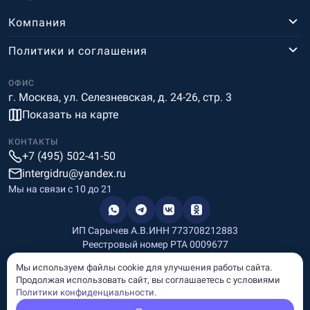
Компания
Политики и соглашения
ОФИС
г. Москва, ул. Селезневская, д. 24-26, стр. 3
Показать на карте
КОНТАКТЫ
+7 (495) 502-41-50
intergidru@yandex.ru
Мы на связи c 10 до 21
ИП Сарычев А.В.
ИНН 773708212883
Реестровый номер РТА 0009677
Разработка и дизайн
Мы используем файлы cookie для улучшения работы сайта.
Информация, размещённая на сайте, носит информационный
Продолжая использовать сайт, вы соглашаетесь с условиями
характер и не является рекламой и публичной офертой.
Политики конфиденциальности
.
© Copyright
InterGid Все права защищены.