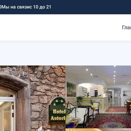
0
Мы на связи
с 10 до 21
Гла