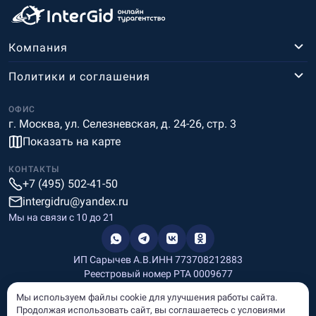
Компания
Политики и соглашения
ОФИС
г. Москва, ул. Селезневская, д. 24-26, стр. 3
Показать на карте
КОНТАКТЫ
+7 (495) 502-41-50
intergidru@yandex.ru
Мы на связи c 10 до 21
ИП Сарычев А.В.
ИНН 773708212883
Реестровый номер РТА 0009677
Разработка и дизайн
Мы используем файлы cookie для улучшения работы сайта.
Информация, размещённая на сайте, носит информационный
Продолжая использовать сайт, вы соглашаетесь с условиями