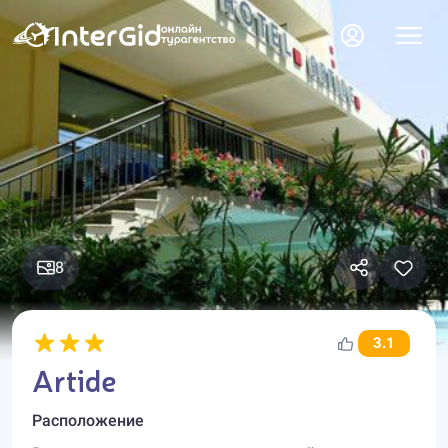
8
3.1
Artide
Расположение