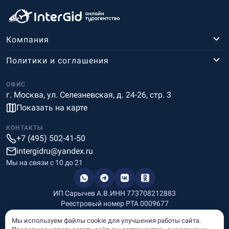
Компания
Политики и соглашения
ОФИС
г. Москва, ул. Селезневская, д. 24-26, стр. 3
Показать на карте
КОНТАКТЫ
+7 (495) 502-41-50
intergidru@yandex.ru
Мы на связи c 10 до 21
ИП Сарычев А.В.
ИНН 773708212883
Реестровый номер РТА 0009677
Разработка и дизайн
Мы используем файлы cookie для улучшения работы сайта.
Информация, размещённая на сайте, носит информационный