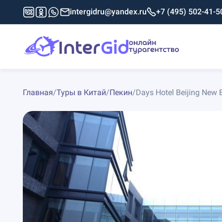
intergidru@yandex.ru
+7 (495) 502-41-5
Главная
/
Туры в Китай
/
Пекин
/
Days Hotel Beijing New E