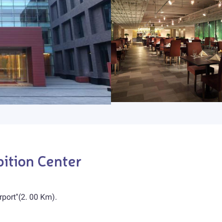
bition Center
port''(2. 00 Km).