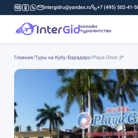
intergidru@yandex.ru
+7 (495) 502-41-5
Главная
/
Туры на Кубу
/
Варадеро
/
Playa Giron 3*