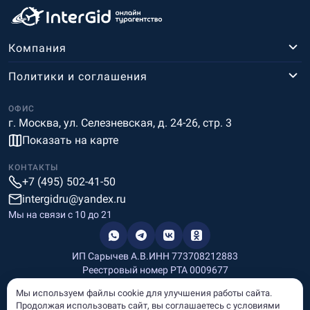
Компания
Политики и соглашения
ОФИС
г. Москва, ул. Селезневская, д. 24-26, стр. 3
Показать на карте
КОНТАКТЫ
+7 (495) 502-41-50
intergidru@yandex.ru
Мы на связи c 10 до 21
ИП Сарычев А.В.
ИНН 773708212883
Реестровый номер РТА 0009677
Разработка и дизайн
Мы используем файлы cookie для улучшения работы сайта.
Информация, размещённая на сайте, носит информационный
Продолжая использовать сайт, вы соглашаетесь с условиями