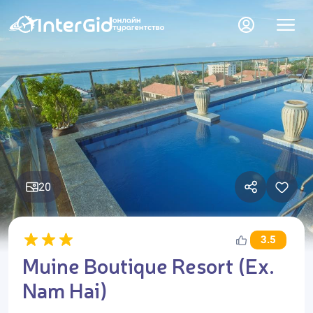
20
3.5
Muine Boutique Resort (Ex.
Nam Hai)