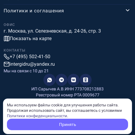
Политики и соглашения
ОФИС
г. Москва, ул. Селезневская, д. 24-26, стр. 3
Показать на карте
КОНТАКТЫ
+7 (495) 502-41-50
intergidru@yandex.ru
Мы на связи c 10 до 21
ИП Сарычев А.В.
ИНН 773708212883
Реестровый номер РТА 0009677
Разработка и дизайн
Мы используем файлы cookie для улучшения работы сайта.
Информация, размещённая на сайте, носит информационный
Продолжая использовать сайт, вы соглашаетесь с условиями
характер и не является рекламой и публичной офертой.
Политики конфиденциальности
.
© Copyright
InterGid Все права защищены.
Принять