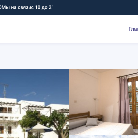
0
Мы на связи
с 10 до 21
Гла