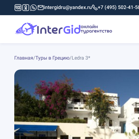
intergidru@yandex.ru
+7 (495) 502-41-5
Главная
/
Туры в Грецию
/
Ledra 3*