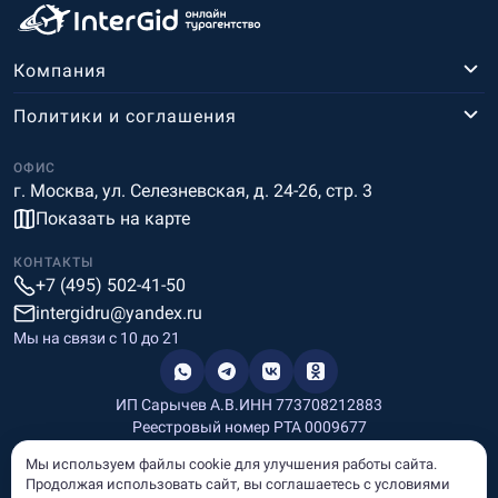
Компания
Политики и соглашения
ОФИС
г. Москва, ул. Селезневская, д. 24-26, стр. 3
Показать на карте
КОНТАКТЫ
+7 (495) 502-41-50
intergidru@yandex.ru
Мы на связи c 10 до 21
ИП Сарычев А.В.
ИНН 773708212883
Реестровый номер РТА 0009677
Разработка и дизайн
Мы используем файлы cookie для улучшения работы сайта.
Информация, размещённая на сайте, носит информационный
Продолжая использовать сайт, вы соглашаетесь с условиями