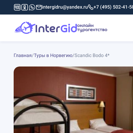
intergidru@yandex.ru
+7 (495) 502-41-5
Главная
/
Туры в Норвегию
/
Scandic Bodo 4*