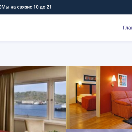
0
Мы на связи
с 10 до 21
Гла