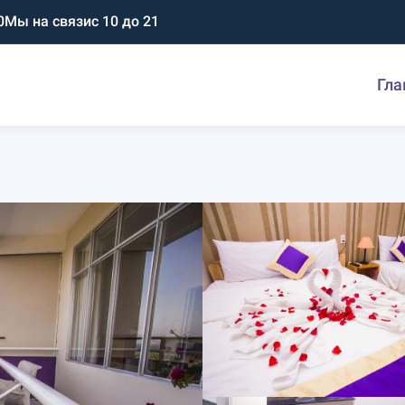
0
Мы на связи
с 10 до 21
Гла