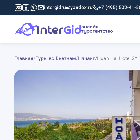
intergidru@yandex.ru
+7 (495) 502-41-5
Главная
/
Туры во Вьетнам
/
Нячанг
/
Hoan Hai Hotel 2*