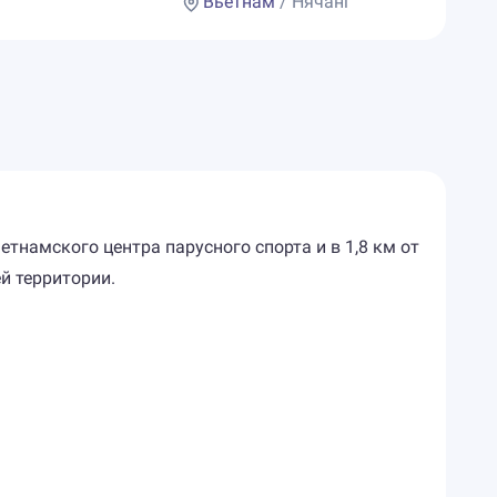
Вьетнам
/ Нячанг
ьетнамского центра парусного спорта и в 1,8 км от
й территории.