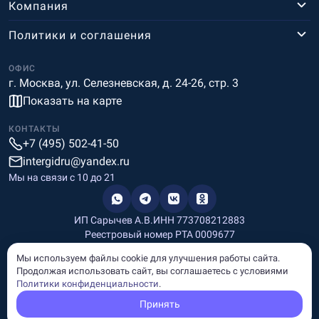
Компания
Политики и соглашения
ОФИС
г. Москва, ул. Селезневская, д. 24-26, стр. 3
Показать на карте
КОНТАКТЫ
+7 (495) 502-41-50
intergidru@yandex.ru
Мы на связи c 10 до 21
ИП Сарычев А.В.
ИНН 773708212883
Реестровый номер РТА 0009677
Разработка и дизайн
Мы используем файлы cookie для улучшения работы сайта.
Информация, размещённая на сайте, носит информационный
Продолжая использовать сайт, вы соглашаетесь с условиями
характер и не является рекламой и публичной офертой.
Политики конфиденциальности
.
© Copyright
InterGid Все права защищены.
Принять