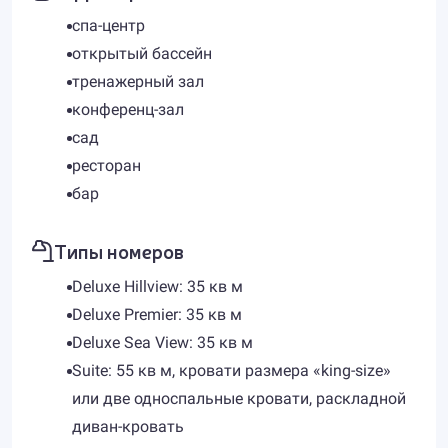
спа-центр
открытый бассейн
тренажерный зал
конференц-зал
сад
ресторан
бар
Типы номеров
Deluxe Hillview: 35 кв м
Deluxe Premier: 35 кв м
Deluxe Sea View: 35 кв м
Suite: 55 кв м, кровати размера «king-size»
или две односпальные кровати, раскладной
диван-кровать