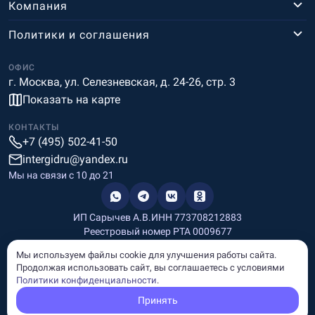
Компания
Политики и соглашения
ОФИС
г. Москва, ул. Селезневская, д. 24-26, стр. 3
Показать на карте
КОНТАКТЫ
+7 (495) 502-41-50
intergidru@yandex.ru
Мы на связи c 10 до 21
ИП Сарычев А.В.
ИНН 773708212883
Реестровый номер РТА 0009677
Разработка и дизайн
Мы используем файлы cookie для улучшения работы сайта.
Информация, размещённая на сайте, носит информационный
Продолжая использовать сайт, вы соглашаетесь с условиями
характер и не является рекламой и публичной офертой.
Политики конфиденциальности
.
© Copyright
InterGid Все права защищены.
Принять