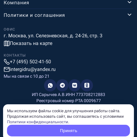
Компания
Политики и соглашения
ОФИС
г. Москва, ул. Селезневская, д. 24-26, стр. 3
Показать на карте
КОНТАКТЫ
+7 (495) 502-41-50
intergidru@yandex.ru
Мы на связи c 10 до 21
ИП Сарычев А.В.
ИНН 773708212883
Реестровый номер РТА 0009677
Разработка и дизайн
Мы используем файлы cookie для улучшения работы сайта.
Информация, размещённая на сайте, носит информационный
Продолжая использовать сайт, вы соглашаетесь с условиями
характер и не является рекламой и публичной офертой.
Политики конфиденциальности
.
© Copyright
InterGid Все права защищены.
Принять