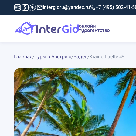
intergidru@yandex.ru
+7 (495) 502-41-5
Главная
/
Туры в Австрию
/
Баден
/
Krainerhuette 4*