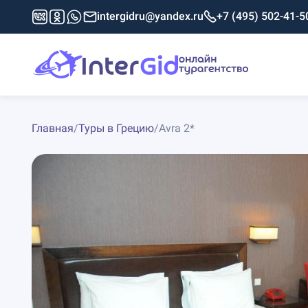
intergidru@yandex.ru
+7 (495) 502-41-5
Главная
/
Туры в Грецию
/
Avra 2*