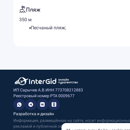
Пляж
350 м
Песчаный пляж;
ИП Сарычев А.В.
ИНН 773708212883
Реестровый номер РТА 0009677
Разработка и дизайн
Информация, размещённая на сайте, носит информационный 
рекламой и публичной офертой.