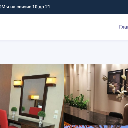
0
Мы на связи
с 10 до 21
Гла