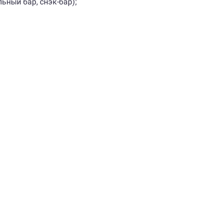
льный бар, снэк-бар);