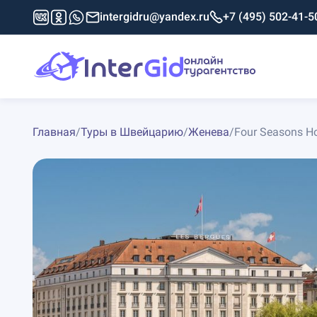
intergidru@yandex.ru
+7 (495) 502-41-5
Главная
/
Туры в Швейцарию
/
Женева
/
Four Seasons Ho