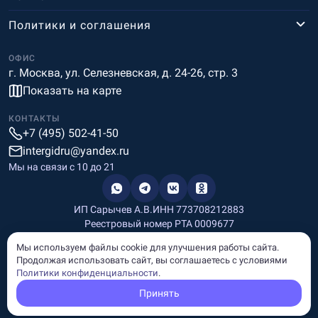
Политики и соглашения
ОФИС
г. Москва, ул. Селезневская, д. 24-26, стр. 3
Показать на карте
КОНТАКТЫ
+7 (495) 502-41-50
intergidru@yandex.ru
Мы на связи c 10 до 21
ИП Сарычев А.В.
ИНН 773708212883
Реестровый номер РТА 0009677
Разработка и дизайн
Мы используем файлы cookie для улучшения работы сайта.
Информация, размещённая на сайте, носит информационный
Продолжая использовать сайт, вы соглашаетесь с условиями
характер и не является рекламой и публичной офертой.
Политики конфиденциальности
.
© Copyright
InterGid Все права защищены.
Принять