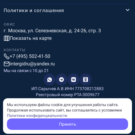
Политики и соглашения
ОФИС
г. Москва, ул. Селезневская, д. 24-26, стр. 3
Показать на карте
КОНТАКТЫ
+7 (495) 502-41-50
intergidru@yandex.ru
Мы на связи c 10 до 21
ИП Сарычев А.В.
ИНН 773708212883
Реестровый номер РТА 0009677
Разработка и дизайн
Мы используем файлы cookie для улучшения работы сайта.
Информация, размещённая на сайте, носит информационный
Продолжая использовать сайт, вы соглашаетесь с условиями
характер и не является рекламой и публичной офертой.
Политики конфиденциальности
.
© Copyright
InterGid Все права защищены.
Принять