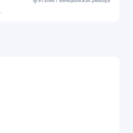
Италия / Венецианская ривьера
.