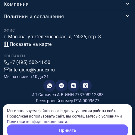
Компания
Политики и соглашения
ОФИС
г. Москва, ул. Селезневская, д. 24-26, стр. 3
Показать на карте
КОНТАКТЫ
+7 (495) 502-41-50
intergidru@yandex.ru
Мы на связи c 10 до 21
ИП Сарычев А.В.
ИНН 773708212883
Реестровый номер РТА 0009677
Разработка и дизайн
Мы используем файлы cookie для улучшения работы сайта.
Информация, размещённая на сайте, носит информационный
Продолжая использовать сайт, вы соглашаетесь с условиями
характер и не является рекламой и публичной офертой.
Политики конфиденциальности
.
© Copyright
InterGid Все права защищены.
Принять