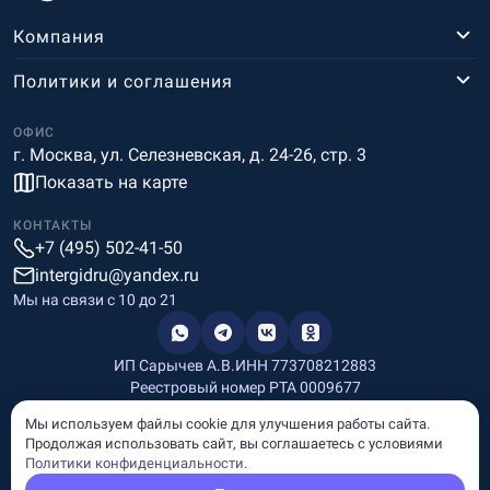
Компания
Политики и соглашения
ОФИС
г. Москва, ул. Селезневская, д. 24-26, стр. 3
Показать на карте
КОНТАКТЫ
+7 (495) 502-41-50
intergidru@yandex.ru
Мы на связи c 10 до 21
ИП Сарычев А.В.
ИНН 773708212883
Реестровый номер РТА 0009677
Разработка и дизайн
Мы используем файлы cookie для улучшения работы сайта.
Информация, размещённая на сайте, носит информационный
Продолжая использовать сайт, вы соглашаетесь с условиями
характер и не является рекламой и публичной офертой.
Политики конфиденциальности
.
© Copyright
InterGid Все права защищены.