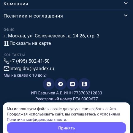
Компания
Политики и соглашения
ОФИС
г. Москва, ул. Селезневская, д. 24-26, стр. 3
Показать на карте
КОНТАКТЫ
+7 (495) 502-41-50
intergidru@yandex.ru
Мы на связи c 10 до 21
ИП Сарычев А.В.
ИНН 773708212883
Реестровый номер РТА 0009677
Разработка и дизайн
Мы используем файлы cookie для улучшения работы сайта.
Информация, размещённая на сайте, носит информационный
Продолжая использовать сайт, вы соглашаетесь с условиями
характер и не является рекламой и публичной офертой.
Политики конфиденциальности
.
© Copyright
InterGid Все права защищены.
Принять