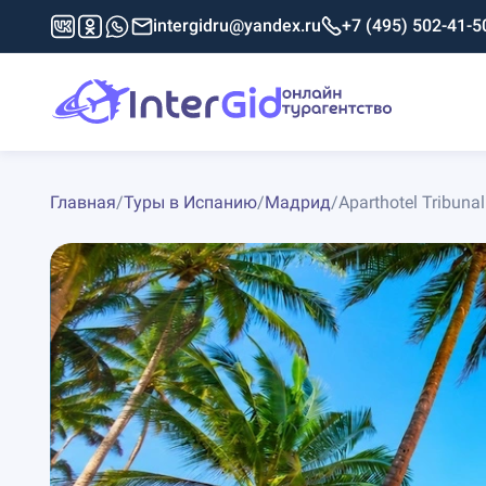
intergidru@yandex.ru
+7 (495) 502-41-5
Главная
/
Туры в Испанию
/
Мадрид
/
Aparthotel Tribunal