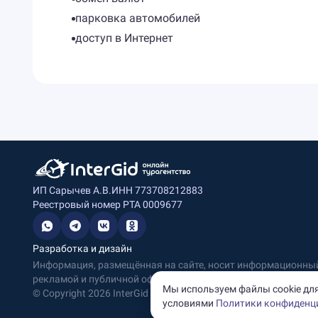
парковка автомобилей
доступ в Интернет
ИП Сарычев А.В.
ИНН 773708212883
Реестровый номер РТА 0009677
Разработка и дизайн
Информация, размещённая на сайте, носит информационный 
рекламой и публичной офертой.
Мы используем файлы cookie для
© Copyright
2026
InterGid Все права защищены.
условиями
Политики конфиденц